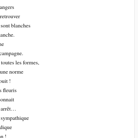
langers
retrouver
 sont blanches
manche.
ne
a campagne.
 toutes les formes,
ucune norme
ouit !
 fleuris
connait
t arrêt…
s sympathique
udique
n !