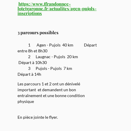
https://www.ffrandonnee-
lotetgaronne.fr/actualites/agen-pujols-
inscriptions
3 parcours possibles
1 Agen - Pujols 40 km Départ
entre 8h et 8h30
2 Laugnac - Pujols 20 km
Départ à 10h30
3 Pujols - Pujols 7 km
Départ à 14h
Les parcours 1 et 2 ont un dénivelé
important
et demandent un bon
entraînement et une bonne condition
physique
En pièce jointe le flyer.