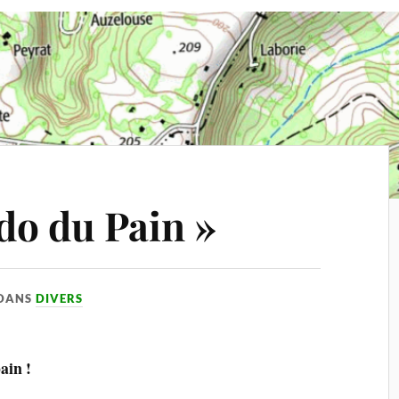
o du Pain »
DANS
DIVERS
ain !