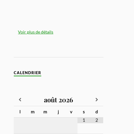
Voir plus de détails
CALENDRIER
août
2026
l
m
m
j
v
s
d
1
2