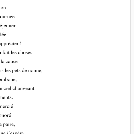
ion
fournée
éjeuner
blée
pprécier !
 fait les choses
la cause
ns les pets de nonne,
trombone,
un ciel changeant
uments.
emercié
onoré
e paire,
ne j’espère !