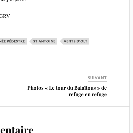
u GRV
ÉE PÉDESTRE
ST ANTOINE
VENTS D'OLT
SUIVANT
Photos « Le tour du Balaïtous » de
refuge en refuge
entaire