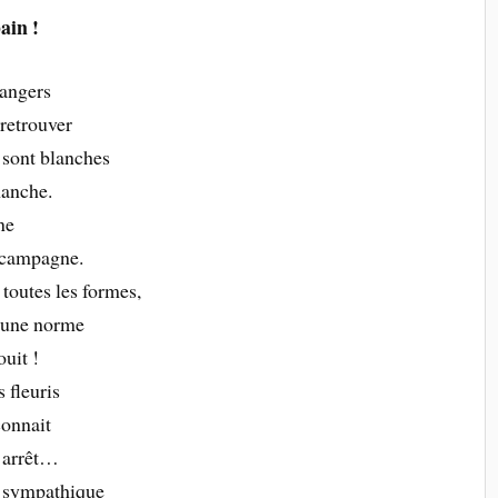
ain !
langers
retrouver
 sont blanches
manche.
ne
a campagne.
 toutes les formes,
ucune norme
ouit !
 fleuris
connait
t arrêt…
s sympathique