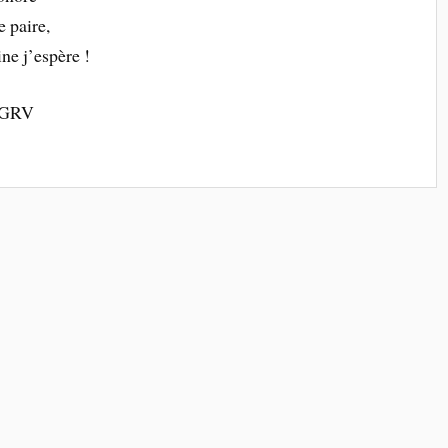
e paire,
ne j’espère !
u GRV