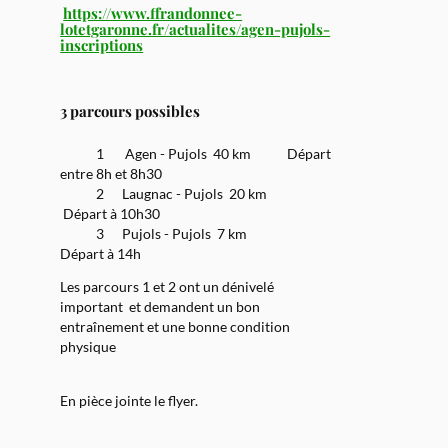
https://www.ffrandonnee-
lotetgaronne.fr/actualites/agen-pujols-
inscriptions
3 parcours possibles
1 Agen - Pujols 40 km Départ
entre 8h et 8h30
2 Laugnac - Pujols 20 km
Départ à 10h30
3 Pujols - Pujols 7 km
Départ à 14h
Les parcours 1 et 2 ont un dénivelé
important
et demandent un bon
entraînement et une bonne condition
physique
En pièce jointe le flyer.