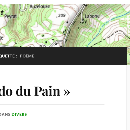
QUETTE :
POÈME
o du Pain »
DANS
DIVERS