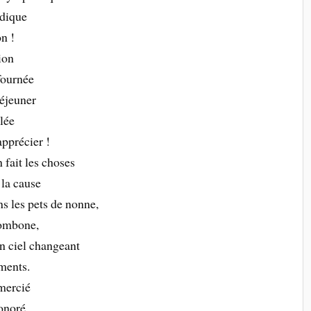
udique
n !
ion
fournée
éjeuner
blée
pprécier !
 fait les choses
la cause
ns les pets de nonne,
trombone,
un ciel changeant
uments.
emercié
onoré