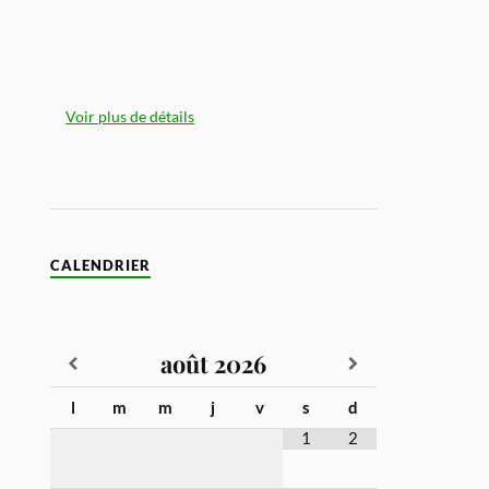
Voir plus de détails
CALENDRIER
août
2026
l
m
m
j
v
s
d
1
2