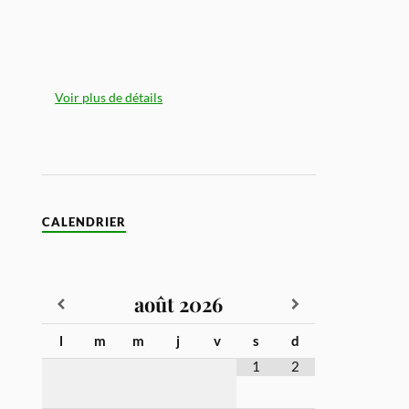
Voir plus de détails
CALENDRIER
août
2026
l
m
m
j
v
s
d
1
2