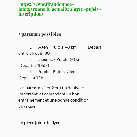
https://www.ffrandonnee-
lotetgaronne.fr/actualites/agen-pujols-
inscriptions
3 parcours possibles
1 Agen - Pujols 40 km Départ
entre 8h et 8h30
2 Laugnac - Pujols 20 km
Départ à 10h30
3 Pujols - Pujols 7 km
Départ à 14h
Les parcours 1 et 2 ont un dénivelé
important
et demandent un bon
entraînement et une bonne condition
physique
En pièce jointe le flyer.