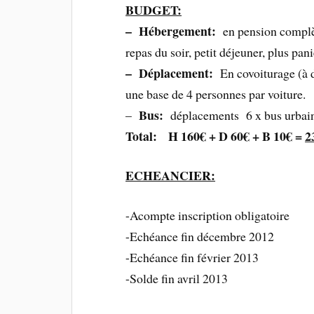
BUDGET:
– Hébergement:
en pension complète
repas du soir, petit déjeuner, plus pa
– Déplacement:
En covoiturage (à d
une base de 4 personnes par voiture.
Bus:
–
déplacements 6 x bus urbain 
Total: H 160€ + D 60€ + B 10€ =
2
ECHEANCIER:
-Acompte inscripti
-Echéance fin dé
-Echéance fin f
-Solde fin a