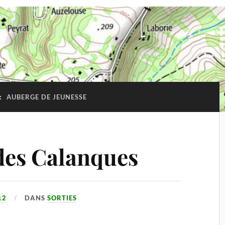
:
AUBERGE DE JEUNESSE
es Calanques
12
DANS
SORTIES